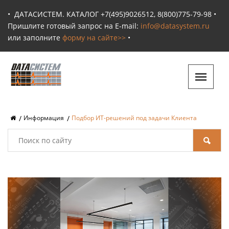
•
ДАТАСИСТЕМ. КАТАЛОГ +7(495)9026512, 8(800)775-79-98 •
Пришлите готовый запрос на E-mail:
info@datasystem.ru
или заполните
форму на сайте>>
•
Информация
Подбор ИТ-решений под задачи Клиента