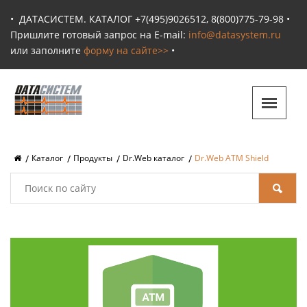
•
ДАТАСИСТЕМ. КАТАЛОГ +7(495)9026512, 8(800)775-79-98 •
Пришлите готовый запрос на E-mail:
info@datasystem.ru
или заполните
форму на сайте>>
•
Каталог
Продукты
Dr.Web каталог
Dr.Web ATM Shield