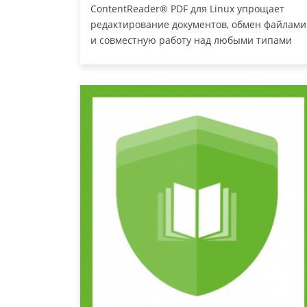
ContentReader® PDF для Linux упрощает
редактирование документов, обмен файлами
и совместную работу над любыми типами
документов, позволяя работать с PDF так же
просто и удобно, как с привычными всем
текстовыми документами.